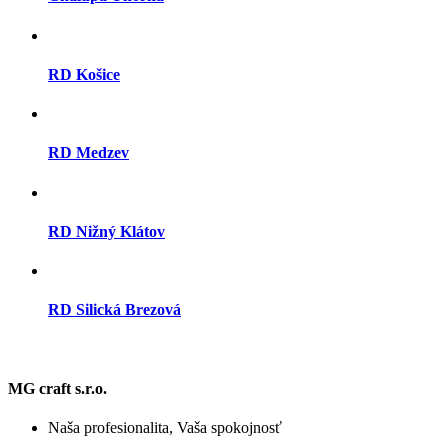
RD Košice
RD Medzev
RD Nižný Klátov
RD Silická Brezová
MG craft s.r.o.
Naša profesionalita, Vaša spokojnosť