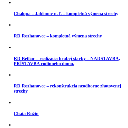
Chalupa – Jablonov n.T. – kompletná výmena strechy
RD Rozhanovce – kompletná výmena strechy
RD Betliar – realizácia hrubej stavby – NADSTAVBA,
PRÍSTAVBA rodinného domu.
RD Rozhanovce – rekonštrukcia neodborne zhotovenej
strechy
Chata Ružín