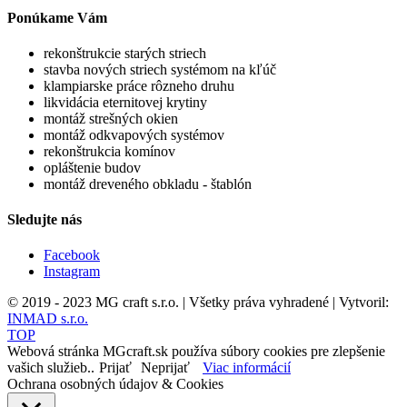
Ponúkame Vám
rekonštrukcie starých striech
stavba nových striech systémom na kľúč
klampiarske práce rôzneho druhu
likvidácia eternitovej krytiny
montáž strešných okien
montáž odkvapových systémov
rekonštrukcia komínov
opláštenie budov
montáž dreveného obkladu - štablón
Sledujte nás
Facebook
Instagram
© 2019 - 2023 MG craft s.r.o. | Všetky práva vyhradené | Vytvoril:
INMAD s.r.o.
TOP
Webová stránka MGcraft.sk používa súbory cookies pre zlepšenie
vašich služieb..
Prijať
Neprijať
Viac informácií
Ochrana osobných údajov & Cookies