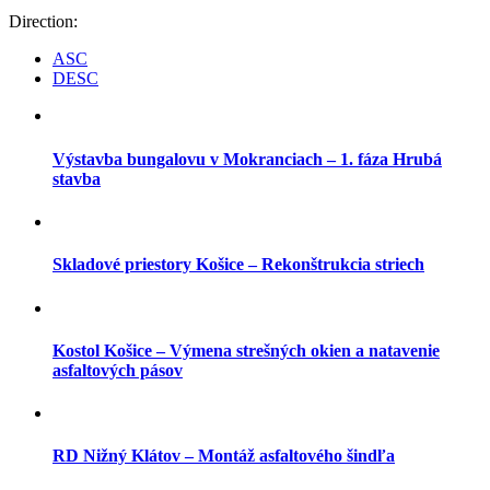
Direction:
ASC
DESC
Výstavba bungalovu v Mokranciach – 1. fáza Hrubá
stavba
Skladové priestory Košice – Rekonštrukcia striech
Kostol Košice – Výmena strešných okien a natavenie
asfaltových pásov
RD Nižný Klátov – Montáž asfaltového šindľa