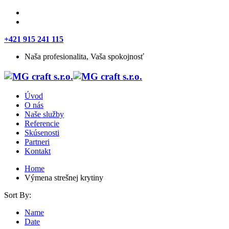
+421 915 241 115
Naša profesionalita, Vaša spokojnosť
Úvod
O nás
Naše služby
Referencie
Skúsenosti
Partneri
Kontakt
Home
Výmena strešnej krytiny
Sort By:
Name
Date