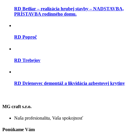
RD Betliar – realizácia hrubej stavby – NADSTAVBA,
PRÍSTAVBA rodinného domu.
RD Poproč
RD Trebejov
RD Drienovec demontáž a likvidácia azbestovej krytiny
MG craft s.r.o.
Naša profesionalita, Vaša spokojnosť
Ponúkame Vám