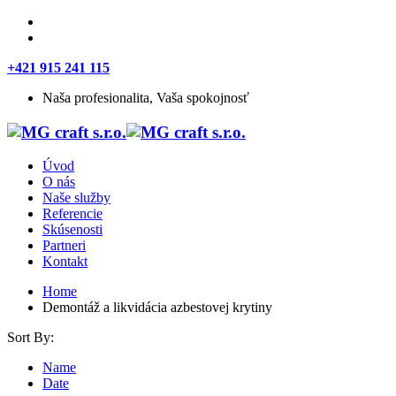
+421 915 241 115
Naša profesionalita, Vaša spokojnosť
Úvod
O nás
Naše služby
Referencie
Skúsenosti
Partneri
Kontakt
Home
Demontáž a likvidácia azbestovej krytiny
Sort By:
Name
Date