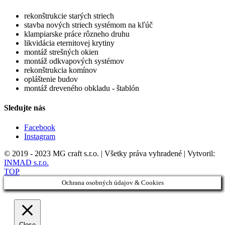
rekonštrukcie starých striech
stavba nových striech systémom na kľúč
klampiarske práce rôzneho druhu
likvidácia eternitovej krytiny
montáž strešných okien
montáž odkvapových systémov
rekonštrukcia komínov
opláštenie budov
montáž dreveného obkladu - štablón
Sledujte nás
Facebook
Instagram
© 2019 - 2023 MG craft s.r.o. | Všetky práva vyhradené | Vytvoril:
INMAD s.r.o.
TOP
Ochrana osobných údajov & Cookies
Close