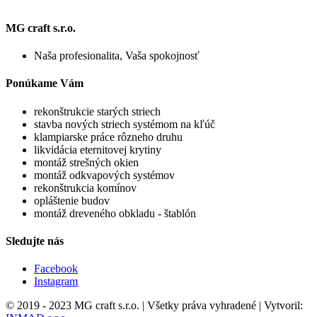
MG craft s.r.o.
Naša profesionalita, Vaša spokojnosť
Ponúkame Vám
rekonštrukcie starých striech
stavba nových striech systémom na kľúč
klampiarske práce rôzneho druhu
likvidácia eternitovej krytiny
montáž strešných okien
montáž odkvapových systémov
rekonštrukcia komínov
opláštenie budov
montáž dreveného obkladu - štablón
Sledujte nás
Facebook
Instagram
© 2019 - 2023 MG craft s.r.o. | Všetky práva vyhradené | Vytvoril: