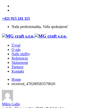
+421 915 241 115
Naša profesionalita, Vaša spokojnosť
Úvod
O nás
Naše služby
Referencie
Skúsenosti
Partneri
Kontakt
Home
received_470289583579020
Milos Gallo