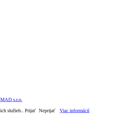
MAD s.r.o.
ch služieb..
Prijať
Neprijať
Viac informácií