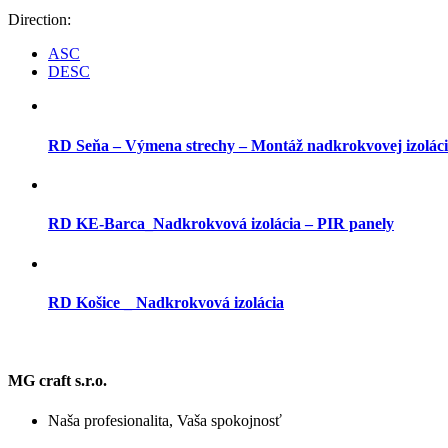
Direction:
ASC
DESC
RD Seňa – Výmena strechy – Montáž nadkrokvovej izolá
RD KE-Barca_Nadkrokvová izolácia – PIR panely
RD Košice _ Nadkrokvová izolácia
MG craft s.r.o.
Naša profesionalita, Vaša spokojnosť