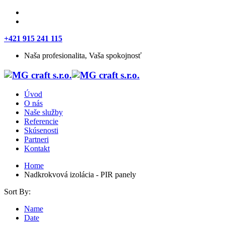
+421 915 241 115
Naša profesionalita, Vaša spokojnosť
Úvod
O nás
Naše služby
Referencie
Skúsenosti
Partneri
Kontakt
Home
Nadkrokvová izolácia - PIR panely
Sort By:
Name
Date