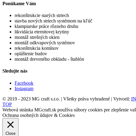
Ponúkame Vám
rekonštrukcie starých striech
stavba nových striech systémom na kľúč
klampiarske práce rôzneho druhu
likvidácia eternitovej krytiny
montáž strešných okien
montáž odkvapových systémov
rekonštrukcia komínov
opláštenie budov
montáž dreveného obkladu - štablón
Sledujte nás
Facebook
Instagram
© 2019 - 2023 MG craft s.r.o. | Všetky práva vyhradené | Vytvoril:
IN
TOP
Webová stránka MGcraft.sk používa súbory cookies pre zlepšenie vaši
Ochrana osobných údajov & Cookies
Close