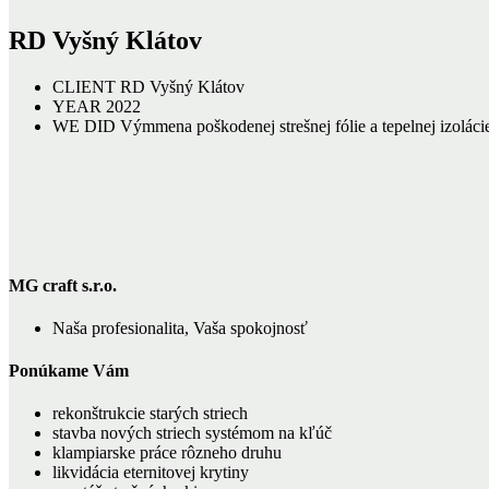
RD Vyšný Klátov
CLIENT
RD Vyšný Klátov
YEAR
2022
WE DID
Výmmena poškodenej strešnej fólie a tepelnej izoláci
MG craft s.r.o.
Naša profesionalita, Vaša spokojnosť
Ponúkame Vám
rekonštrukcie starých striech
stavba nových striech systémom na kľúč
klampiarske práce rôzneho druhu
likvidácia eternitovej krytiny