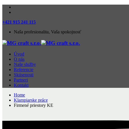
+421 915 241 115
Naša profesionalita, Vaša spokojnosť
Úvod
O nás
Naše služby
Referencie
Skúsenosti
Partneri
Kontakt
Home
Klampiarske práce
Firmené priestory KE