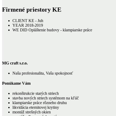
Firmené priestory KE
CLIENT
KE - Juh
YEAR
2018-2019
WE DID
Opláštenie budovy - klampiarske práce
MG craft s.r.o.
Naša profesionalita, Vaša spokojnosť
Ponúkame Vám
rekonštrukcie starých striech
stavba nových striech systémom na kľúč
klampiarske práce rôzneho druhu
likvidácia eternitovej krytiny
montáž strešných okien