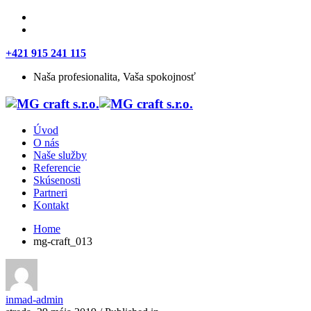
+421 915 241 115
Naša profesionalita, Vaša spokojnosť
Úvod
O nás
Naše služby
Referencie
Skúsenosti
Partneri
Kontakt
Home
mg-craft_013
inmad-admin