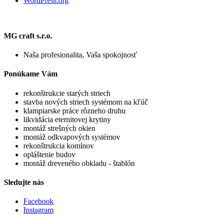
WordPress.org
MG craft s.r.o.
Naša profesionalita, Vaša spokojnosť
Ponúkame Vám
rekonštrukcie starých striech
stavba nových striech systémom na kľúč
klampiarske práce rôzneho druhu
likvidácia eternitovej krytiny
montáž strešných okien
montáž odkvapových systémov
rekonštrukcia komínov
opláštenie budov
montáž dreveného obkladu - štablón
Sledujte nás
Facebook
Instagram