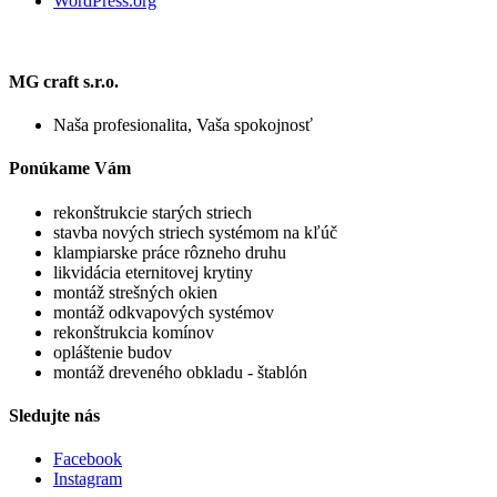
WordPress.org
MG craft s.r.o.
Naša profesionalita, Vaša spokojnosť
Ponúkame Vám
rekonštrukcie starých striech
stavba nových striech systémom na kľúč
klampiarske práce rôzneho druhu
likvidácia eternitovej krytiny
montáž strešných okien
montáž odkvapových systémov
rekonštrukcia komínov
opláštenie budov
montáž dreveného obkladu - štablón
Sledujte nás
Facebook
Instagram