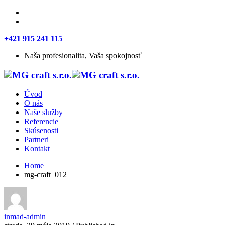
+421 915 241 115
Naša profesionalita, Vaša spokojnosť
Úvod
O nás
Naše služby
Referencie
Skúsenosti
Partneri
Kontakt
Home
mg-craft_012
inmad-admin