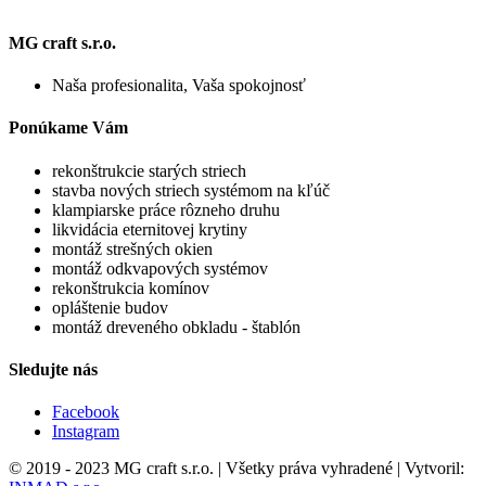
MG craft s.r.o.
Naša profesionalita, Vaša spokojnosť
Ponúkame Vám
rekonštrukcie starých striech
stavba nových striech systémom na kľúč
klampiarske práce rôzneho druhu
likvidácia eternitovej krytiny
montáž strešných okien
montáž odkvapových systémov
rekonštrukcia komínov
opláštenie budov
montáž dreveného obkladu - štablón
Sledujte nás
Facebook
Instagram
© 2019 - 2023 MG craft s.r.o. | Všetky práva vyhradené | Vytvoril: