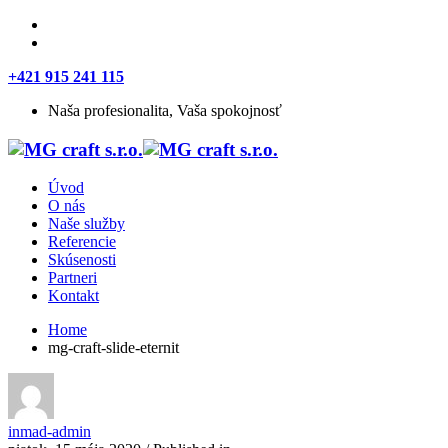
+421 915 241 115
Naša profesionalita, Vaša spokojnosť
Úvod
O nás
Naše služby
Referencie
Skúsenosti
Partneri
Kontakt
Home
mg-craft-slide-eternit
inmad-admin