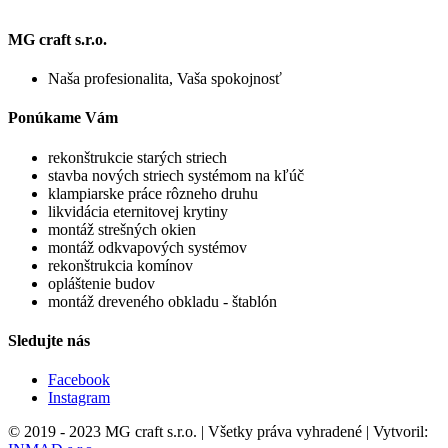
MG craft s.r.o.
Naša profesionalita, Vaša spokojnosť
Ponúkame Vám
rekonštrukcie starých striech
stavba nových striech systémom na kľúč
klampiarske práce rôzneho druhu
likvidácia eternitovej krytiny
montáž strešných okien
montáž odkvapových systémov
rekonštrukcia komínov
opláštenie budov
montáž dreveného obkladu - štablón
Sledujte nás
Facebook
Instagram
© 2019 - 2023 MG craft s.r.o. | Všetky práva vyhradené | Vytvoril: