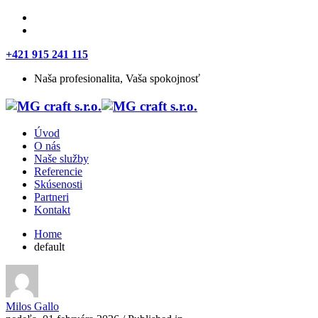
+421 915 241 115
Naša profesionalita, Vaša spokojnosť
Úvod
O nás
Naše služby
Referencie
Skúsenosti
Partneri
Kontakt
Home
default
Milos Gallo