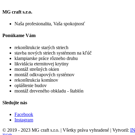
MG craft s.r.o.
Naša profesionalita, Vaša spokojnosť
Ponúkame Vám
rekonštrukcie starých striech
stavba nových striech systémom na kľúč
klampiarske práce rôzneho druhu
likvidácia eternitovej krytiny
montáž strešných okien
montáž odkvapových systémov
rekonštrukcia komínov
opláštenie budov
montáž dreveného obkladu - štablón
Sledujte nás
Facebook
Instagram
© 2019 - 2023 MG craft s.r.o. | Všetky práva vyhradené | Vytvoril:
IN