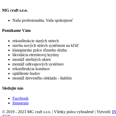
MG craft s.r.o.
Naša profesionalita, Vaša spokojnosť
Ponúkame Vám
rekonštrukcie starých striech
stavba nových striech systémom na kľúč
klampiarske práce rôzneho druhu
likvidácia eternitovej krytiny
montáž strešných okien
montáž odkvapových systémov
rekonštrukcia komínov
opláštenie budov
montáž dreveného obkladu - štablón
Sledujte nás
Facebook
Instagram
© 2019 - 2023 MG craft s.r.o. | Všetky práva vyhradené | Vytvoril:
IN