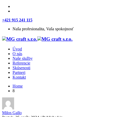
+421 915 241 115
Naša profesionalita, Vaša spokojnosť
Úvod
O nás
Naše služby
Referencie
Skúsenosti
Partneri
Kontakt
Home
8
Milos Gallo