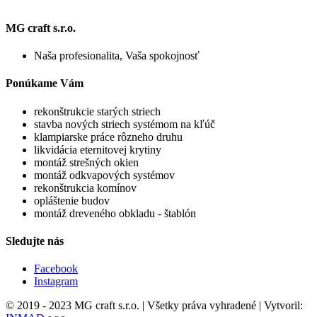
MG craft s.r.o.
Naša profesionalita, Vaša spokojnosť
Ponúkame Vám
rekonštrukcie starých striech
stavba nových striech systémom na kľúč
klampiarske práce rôzneho druhu
likvidácia eternitovej krytiny
montáž strešných okien
montáž odkvapových systémov
rekonštrukcia komínov
opláštenie budov
montáž dreveného obkladu - štablón
Sledujte nás
Facebook
Instagram
© 2019 - 2023 MG craft s.r.o. | Všetky práva vyhradené | Vytvoril: