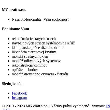
MG craft s.r.o.
Naša profesionalita, Vaša spokojnosť
Ponúkame Vám
rekonštrukcie starých striech
stavba nových striech systémom na kľúč
klampiarske práce rôzneho druhu
likvidácia eternitovej krytiny
montáž strešných okien
montáž odkvapových systémov
rekonštrukcia komínov
opláštenie budov
montáž dreveného obkladu - štablón
Sledujte nás
Facebook
Instagram
© 2019 - 2023 MG craft s.r.o. | Všetky práva vyhradené | Vytvoril:
IN