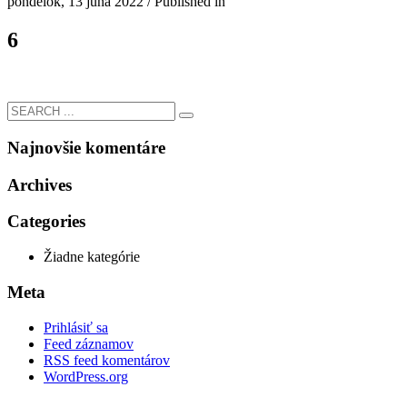
pondelok, 13 júna 2022
/
Published in
6
Najnovšie komentáre
Archives
Categories
Žiadne kategórie
Meta
Prihlásiť sa
Feed záznamov
RSS feed komentárov
WordPress.org