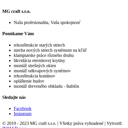
MG craft s.r.o.
Naša profesionalita, Vaša spokojnosť
Ponúkame Vám
rekonštrukcie starých striech
stavba nových striech systémom na kľúč
klampiarske práce rôzneho druhu
likvidácia eternitovej krytiny
montáž strešných okien
montáž odkvapových systémov
rekonštrukcia komínov
opláštenie budov
montáž dreveného obkladu - štablón
Sledujte nás
Facebook
Instagram
© 2019 - 2023 MG craft s.r.o. | Všetky práva vyhradené | Vytvoril: