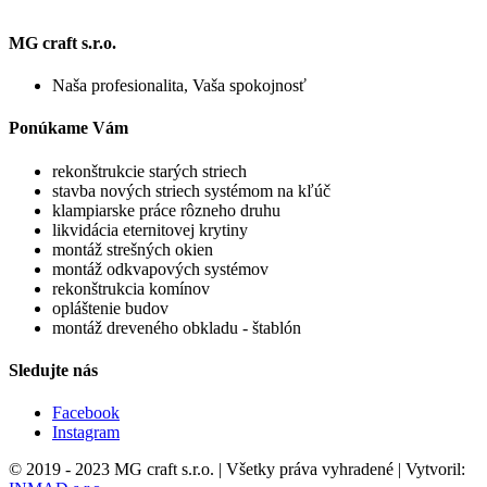
MG craft s.r.o.
Naša profesionalita, Vaša spokojnosť
Ponúkame Vám
rekonštrukcie starých striech
stavba nových striech systémom na kľúč
klampiarske práce rôzneho druhu
likvidácia eternitovej krytiny
montáž strešných okien
montáž odkvapových systémov
rekonštrukcia komínov
opláštenie budov
montáž dreveného obkladu - štablón
Sledujte nás
Facebook
Instagram
© 2019 - 2023 MG craft s.r.o. | Všetky práva vyhradené | Vytvoril: