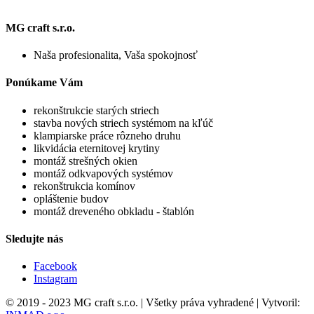
MG craft s.r.o.
Naša profesionalita, Vaša spokojnosť
Ponúkame Vám
rekonštrukcie starých striech
stavba nových striech systémom na kľúč
klampiarske práce rôzneho druhu
likvidácia eternitovej krytiny
montáž strešných okien
montáž odkvapových systémov
rekonštrukcia komínov
opláštenie budov
montáž dreveného obkladu - štablón
Sledujte nás
Facebook
Instagram
© 2019 - 2023 MG craft s.r.o. | Všetky práva vyhradené | Vytvoril: