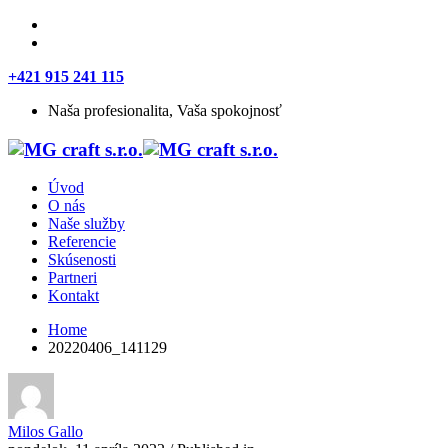
+421 915 241 115
Naša profesionalita, Vaša spokojnosť
Úvod
O nás
Naše služby
Referencie
Skúsenosti
Partneri
Kontakt
Home
20220406_141129
Milos Gallo