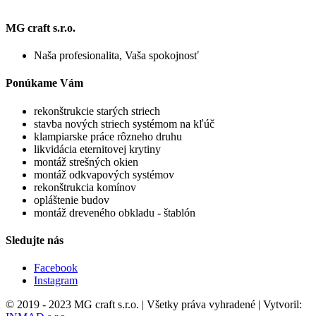
MG craft s.r.o.
Naša profesionalita, Vaša spokojnosť
Ponúkame Vám
rekonštrukcie starých striech
stavba nových striech systémom na kľúč
klampiarske práce rôzneho druhu
likvidácia eternitovej krytiny
montáž strešných okien
montáž odkvapových systémov
rekonštrukcia komínov
opláštenie budov
montáž dreveného obkladu - štablón
Sledujte nás
Facebook
Instagram
© 2019 - 2023 MG craft s.r.o. | Všetky práva vyhradené | Vytvoril: