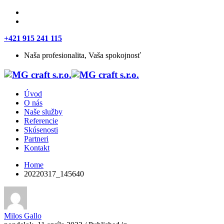
+421 915 241 115
Naša profesionalita, Vaša spokojnosť
Úvod
O nás
Naše služby
Referencie
Skúsenosti
Partneri
Kontakt
Home
20220317_145640
Milos Gallo