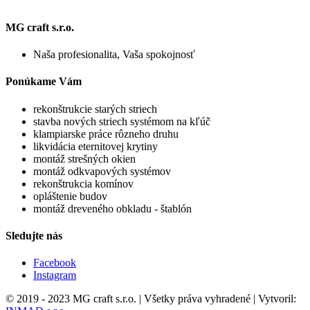
MG craft s.r.o.
Naša profesionalita, Vaša spokojnosť
Ponúkame Vám
rekonštrukcie starých striech
stavba nových striech systémom na kľúč
klampiarske práce rôzneho druhu
likvidácia eternitovej krytiny
montáž strešných okien
montáž odkvapových systémov
rekonštrukcia komínov
opláštenie budov
montáž dreveného obkladu - štablón
Sledujte nás
Facebook
Instagram
© 2019 - 2023 MG craft s.r.o. | Všetky práva vyhradené | Vytvoril: