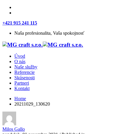
+421 915 241 115
Naša profesionalita, Vaša spokojnosť
Úvod
O nás
Naše služby
Referencie
Skúsenosti
Partneri
Kontakt
Home
20211029_130620
Milos Gallo