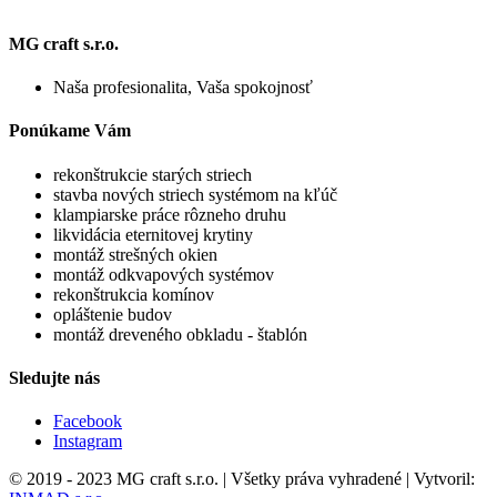
MG craft s.r.o.
Naša profesionalita, Vaša spokojnosť
Ponúkame Vám
rekonštrukcie starých striech
stavba nových striech systémom na kľúč
klampiarske práce rôzneho druhu
likvidácia eternitovej krytiny
montáž strešných okien
montáž odkvapových systémov
rekonštrukcia komínov
opláštenie budov
montáž dreveného obkladu - štablón
Sledujte nás
Facebook
Instagram
© 2019 - 2023 MG craft s.r.o. | Všetky práva vyhradené | Vytvoril: