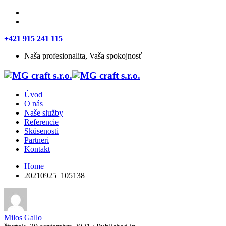
+421 915 241 115
Naša profesionalita, Vaša spokojnosť
Úvod
O nás
Naše služby
Referencie
Skúsenosti
Partneri
Kontakt
Home
20210925_105138
Milos Gallo