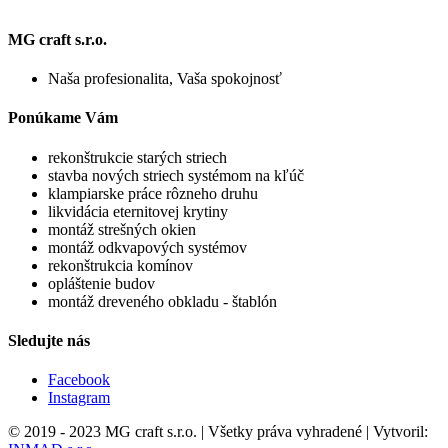
MG craft s.r.o.
Naša profesionalita, Vaša spokojnosť
Ponúkame Vám
rekonštrukcie starých striech
stavba nových striech systémom na kľúč
klampiarske práce rôzneho druhu
likvidácia eternitovej krytiny
montáž strešných okien
montáž odkvapových systémov
rekonštrukcia komínov
opláštenie budov
montáž dreveného obkladu - štablón
Sledujte nás
Facebook
Instagram
© 2019 - 2023 MG craft s.r.o. | Všetky práva vyhradené | Vytvoril: