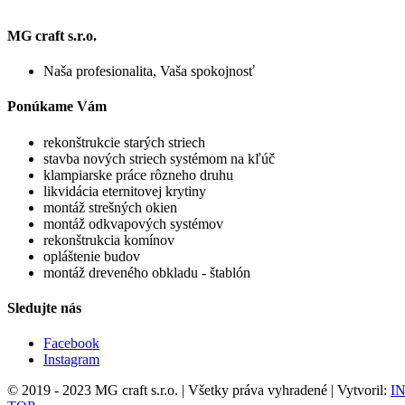
MG craft s.r.o.
Naša profesionalita, Vaša spokojnosť
Ponúkame Vám
rekonštrukcie starých striech
stavba nových striech systémom na kľúč
klampiarske práce rôzneho druhu
likvidácia eternitovej krytiny
montáž strešných okien
montáž odkvapových systémov
rekonštrukcia komínov
opláštenie budov
montáž dreveného obkladu - štablón
Sledujte nás
Facebook
Instagram
© 2019 - 2023 MG craft s.r.o. | Všetky práva vyhradené | Vytvoril:
IN