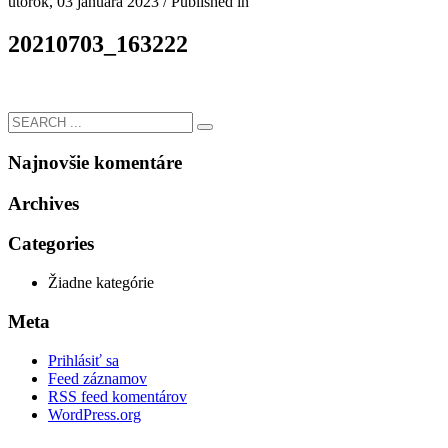
utorok, 03 januára 2023
/
Published in
20210703_163222
Najnovšie komentáre
Archives
Categories
Žiadne kategórie
Meta
Prihlásiť sa
Feed záznamov
RSS feed komentárov
WordPress.org