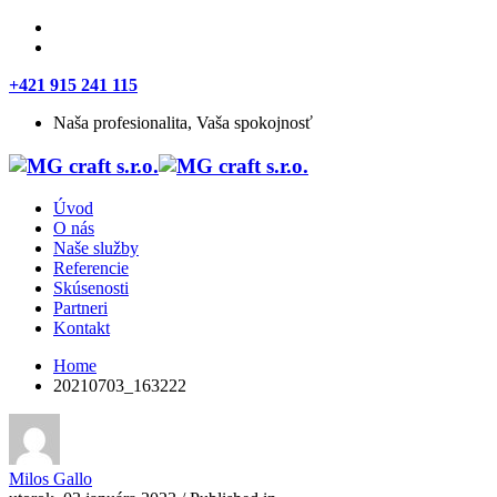
+421 915 241 115
Naša profesionalita, Vaša spokojnosť
Úvod
O nás
Naše služby
Referencie
Skúsenosti
Partneri
Kontakt
Home
20210703_163222
Milos Gallo