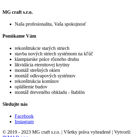
MG craft s.r.o.
Naša profesionalita, Vaša spokojnosť
Ponúkame Vám
rekonštrukcie starých striech
stavba nových striech systémom na kľúč
klampiarske práce rôzneho druhu
likvidácia eternitovej krytiny
montáž strešných okien
montáž odkvapových systémov
rekonštrukcia komínov
opláštenie budov
montáž dreveného obkladu - štablón
Sledujte nás
Facebook
Instagram
© 2019 - 2023 MG craft s.r.o. | Všetky práva vyhradené | Vytvoril: