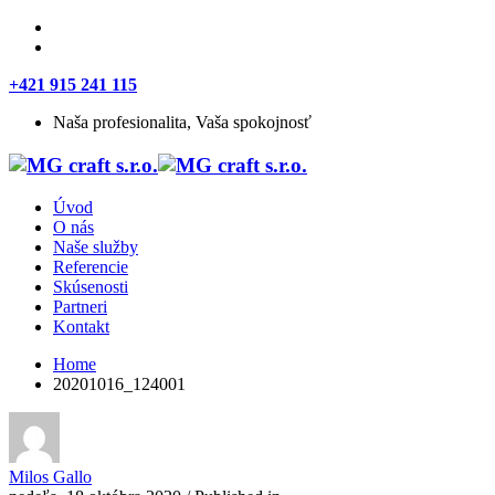
+421 915 241 115
Naša profesionalita, Vaša spokojnosť
Úvod
O nás
Naše služby
Referencie
Skúsenosti
Partneri
Kontakt
Home
20201016_124001
Milos Gallo