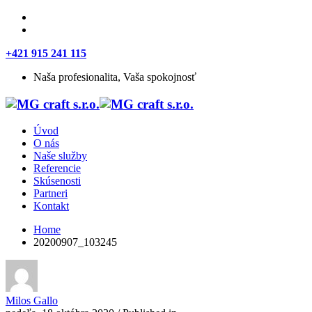
+421 915 241 115
Naša profesionalita, Vaša spokojnosť
Úvod
O nás
Naše služby
Referencie
Skúsenosti
Partneri
Kontakt
Home
20200907_103245
Milos Gallo