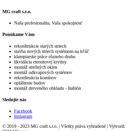
MG craft s.r.o.
Naša profesionalita, Vaša spokojnosť
Ponúkame Vám
rekonštrukcie starých striech
stavba nových striech systémom na kľúč
klampiarske práce rôzneho druhu
likvidácia eternitovej krytiny
montáž strešných okien
montáž odkvapových systémov
rekonštrukcia komínov
opláštenie budov
montáž dreveného obkladu - štablón
Sledujte nás
Facebook
Instagram
© 2019 - 2023 MG craft s.r.o. | Všetky práva vyhradené | Vytvoril: