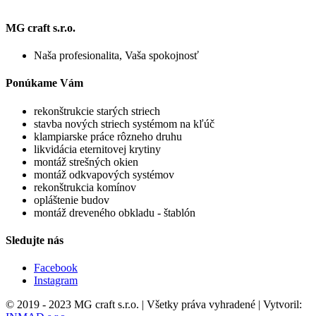
MG craft s.r.o.
Naša profesionalita, Vaša spokojnosť
Ponúkame Vám
rekonštrukcie starých striech
stavba nových striech systémom na kľúč
klampiarske práce rôzneho druhu
likvidácia eternitovej krytiny
montáž strešných okien
montáž odkvapových systémov
rekonštrukcia komínov
opláštenie budov
montáž dreveného obkladu - štablón
Sledujte nás
Facebook
Instagram
© 2019 - 2023 MG craft s.r.o. | Všetky práva vyhradené | Vytvoril: