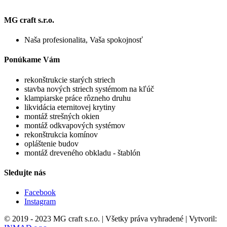
MG craft s.r.o.
Naša profesionalita, Vaša spokojnosť
Ponúkame Vám
rekonštrukcie starých striech
stavba nových striech systémom na kľúč
klampiarske práce rôzneho druhu
likvidácia eternitovej krytiny
montáž strešných okien
montáž odkvapových systémov
rekonštrukcia komínov
opláštenie budov
montáž dreveného obkladu - štablón
Sledujte nás
Facebook
Instagram
© 2019 - 2023 MG craft s.r.o. | Všetky práva vyhradené | Vytvoril: