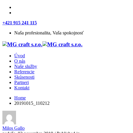
+421 915 241 115
Naša profesionalita, Vaša spokojnosť
Úvod
O nás
Naše služby
Referencie
Skúsenosti
Partneri
Kontakt
Home
20191015_110212
Milos Gallo