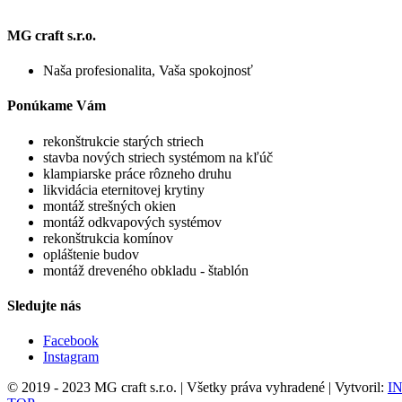
MG craft s.r.o.
Naša profesionalita, Vaša spokojnosť
Ponúkame Vám
rekonštrukcie starých striech
stavba nových striech systémom na kľúč
klampiarske práce rôzneho druhu
likvidácia eternitovej krytiny
montáž strešných okien
montáž odkvapových systémov
rekonštrukcia komínov
opláštenie budov
montáž dreveného obkladu - štablón
Sledujte nás
Facebook
Instagram
© 2019 - 2023 MG craft s.r.o. | Všetky práva vyhradené | Vytvoril:
IN