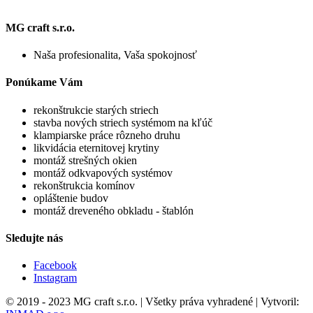
MG craft s.r.o.
Naša profesionalita, Vaša spokojnosť
Ponúkame Vám
rekonštrukcie starých striech
stavba nových striech systémom na kľúč
klampiarske práce rôzneho druhu
likvidácia eternitovej krytiny
montáž strešných okien
montáž odkvapových systémov
rekonštrukcia komínov
opláštenie budov
montáž dreveného obkladu - štablón
Sledujte nás
Facebook
Instagram
© 2019 - 2023 MG craft s.r.o. | Všetky práva vyhradené | Vytvoril: