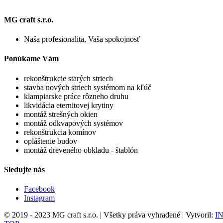
MG craft s.r.o.
Naša profesionalita, Vaša spokojnosť
Ponúkame Vám
rekonštrukcie starých striech
stavba nových striech systémom na kľúč
klampiarske práce rôzneho druhu
likvidácia eternitovej krytiny
montáž strešných okien
montáž odkvapových systémov
rekonštrukcia komínov
opláštenie budov
montáž dreveného obkladu - štablón
Sledujte nás
Facebook
Instagram
© 2019 - 2023 MG craft s.r.o. | Všetky práva vyhradené | Vytvoril:
IN