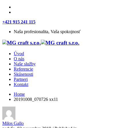
+421 915 241 115
Naša profesionalita, Vaša spokojnosť
Úvod
O nás
Naše služby
Referencie
Skúsenosti
Partneri
Kontakt
Home
20191008_070726 xx11
Milos Gallo