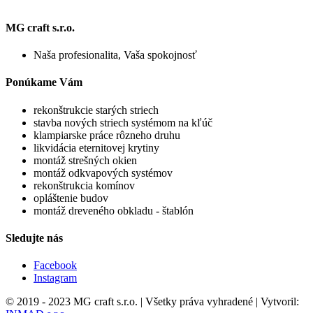
MG craft s.r.o.
Naša profesionalita, Vaša spokojnosť
Ponúkame Vám
rekonštrukcie starých striech
stavba nových striech systémom na kľúč
klampiarske práce rôzneho druhu
likvidácia eternitovej krytiny
montáž strešných okien
montáž odkvapových systémov
rekonštrukcia komínov
opláštenie budov
montáž dreveného obkladu - štablón
Sledujte nás
Facebook
Instagram
© 2019 - 2023 MG craft s.r.o. | Všetky práva vyhradené | Vytvoril: