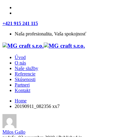
+421 915 241 115
Naša profesionalita, Vaša spokojnosť
Úvod
O nás
Naše služby
Referencie
Skúsenosti
Partneri
Kontakt
Home
20190911_082356 xx7
Milos Gallo