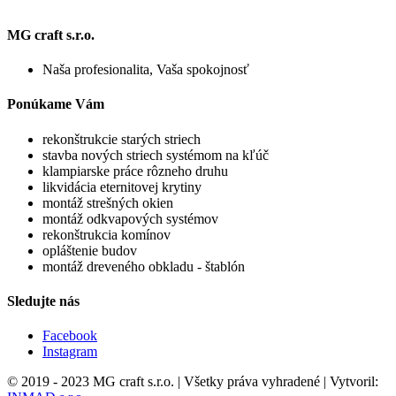
MG craft s.r.o.
Naša profesionalita, Vaša spokojnosť
Ponúkame Vám
rekonštrukcie starých striech
stavba nových striech systémom na kľúč
klampiarske práce rôzneho druhu
likvidácia eternitovej krytiny
montáž strešných okien
montáž odkvapových systémov
rekonštrukcia komínov
opláštenie budov
montáž dreveného obkladu - štablón
Sledujte nás
Facebook
Instagram
© 2019 - 2023 MG craft s.r.o. | Všetky práva vyhradené | Vytvoril: