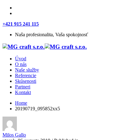
+421 915 241 115
Naša profesionalita, Vaša spokojnosť
Úvod
O nás
Naše služby
Referencie
Skúsenosti
Partneri
Kontakt
Home
20190719_095852xx5
Milos Gallo