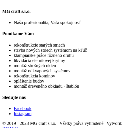
MG craft s.r.o.
Naša profesionalita, Vaša spokojnosť
Ponúkame Vám
rekonštrukcie starých striech
stavba nových striech systémom na kľúč
klampiarske práce rôzneho druhu
likvidácia eternitovej krytiny
montáž strešných okien
montáž odkvapových systémov
rekonštrukcia komínov
opláštenie budov
montáž dreveného obkladu - štablón
Sledujte nás
Facebook
Instagram
© 2019 - 2023 MG craft s.r.o. | Všetky práva vyhradené | Vytvoril: