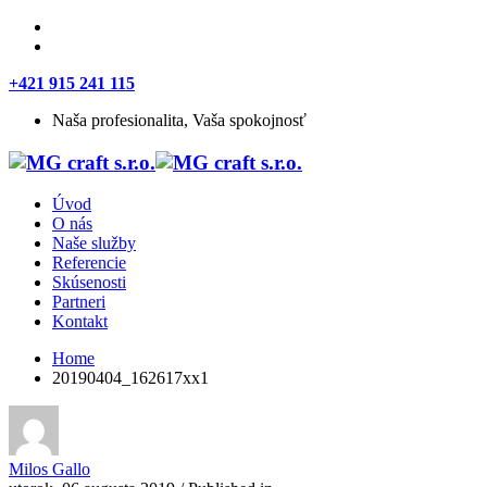
+421 915 241 115
Naša profesionalita, Vaša spokojnosť
Úvod
O nás
Naše služby
Referencie
Skúsenosti
Partneri
Kontakt
Home
20190404_162617xx1
Milos Gallo