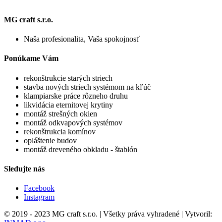
MG craft s.r.o.
Naša profesionalita, Vaša spokojnosť
Ponúkame Vám
rekonštrukcie starých striech
stavba nových striech systémom na kľúč
klampiarske práce rôzneho druhu
likvidácia eternitovej krytiny
montáž strešných okien
montáž odkvapových systémov
rekonštrukcia komínov
opláštenie budov
montáž dreveného obkladu - štablón
Sledujte nás
Facebook
Instagram
© 2019 - 2023 MG craft s.r.o. | Všetky práva vyhradené | Vytvoril: