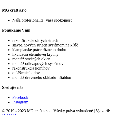
MG craft s.r.o.
Naša profesionalita, Vaša spokojnosť
Ponúkame Vám
rekonštrukcie starých striech
stavba nových striech systémom na kľúč
klampiarske práce rôzneho druhu
likvidácia eternitovej krytiny
montáž strešných okien
montáž odkvapových systémov
rekonštrukcia komínov
opláštenie budov
montáž dreveného obkladu - štablón
Sledujte nás
Facebook
Instagram
© 2019 - 2023 MG craft s.r.o. | Všetky práva vyhradené | Vytvoril: