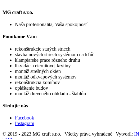
MG craft s.r.o.
Naša profesionalita, Vaša spokojnosť
Ponúkame Vám
rekonštrukcie starých striech
stavba nových striech systémom na kľúč
klampiarske práce rôzneho druhu
likvidácia eternitovej krytiny
montáž strešných okien
montáž odkvapových systémov
rekonštrukcia komínov
opláštenie budov
montáž dreveného obkladu - štablón
Sledujte nás
Facebook
Instagram
© 2019 - 2023 MG craft s.r.o. | Všetky práva vyhradené | Vytvoril:
IN