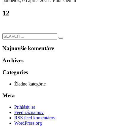
pondelok, 05 apríla 2021
/
Published in
12
Najnovšie komentáre
Archives
Categories
Žiadne kategórie
Meta
Prihlásiť sa
Feed záznamov
RSS feed komentárov
WordPress.org