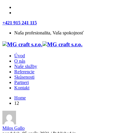
+421 915 241 115
Naša profesionalita, Vaša spokojnosť
Úvod
O nás
Naše služby
Referencie
Skúsenosti
Partneri
Kontakt
Home
12
Milos Gallo