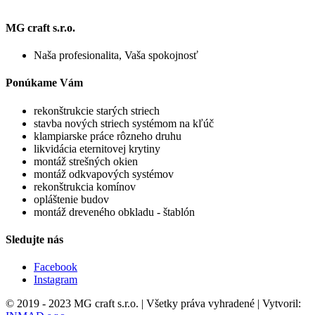
MG craft s.r.o.
Naša profesionalita, Vaša spokojnosť
Ponúkame Vám
rekonštrukcie starých striech
stavba nových striech systémom na kľúč
klampiarske práce rôzneho druhu
likvidácia eternitovej krytiny
montáž strešných okien
montáž odkvapových systémov
rekonštrukcia komínov
opláštenie budov
montáž dreveného obkladu - štablón
Sledujte nás
Facebook
Instagram
© 2019 - 2023 MG craft s.r.o. | Všetky práva vyhradené | Vytvoril: