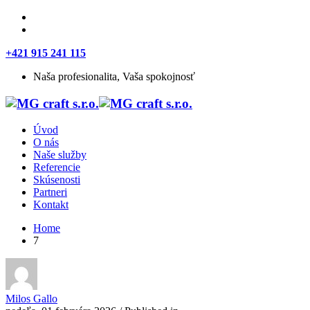
+421 915 241 115
Naša profesionalita, Vaša spokojnosť
Úvod
O nás
Naše služby
Referencie
Skúsenosti
Partneri
Kontakt
Home
7
Milos Gallo