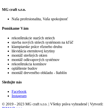
MG craft s.r.o.
Naša profesionalita, Vaša spokojnosť
Ponúkame Vám
rekonštrukcie starých striech
stavba nových striech systémom na kľúč
klampiarske práce rôzneho druhu
likvidácia eternitovej krytiny
montáž strešných okien
montáž odkvapových systémov
rekonštrukcia komínov
opláštenie budov
montáž dreveného obkladu - štablón
Sledujte nás
Facebook
Instagram
© 2019 - 2023 MG craft s.r.o. | Všetky práva vyhradené | Vytvoril: