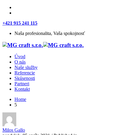
+421 915 241 115
Naša profesionalita, Vaša spokojnosť
Úvod
O nás
Naše služby
Referencie
Skúsenosti
Partneri
Kontakt
Home
5
Milos Gallo