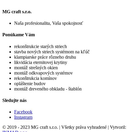
MG craft s.r.o.
Naša profesionalita, Vaša spokojnosť
Ponúkame Vám
rekonštrukcie starých striech
stavba nových striech systémom na kľúč
klampiarske práce rôzneho druhu
likvidácia eternitovej krytiny
montáž strešných okien
montáž odkvapových systémov
rekonštrukcia komínov
opláštenie budov
montáž dreveného obkladu - štablón
Sledujte nás
Facebook
Instagram
© 2019 - 2023 MG craft s.r.o. | Všetky práva vyhradené | Vytvoril: