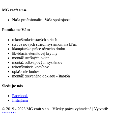
MG craft s.r.o.
Naša profesionalita, Vaša spokojnosť
Ponúkame Vám
rekonštrukcie starých striech
stavba nových striech systémom na kľúč
klampiarske práce rôzneho druhu
likvidácia eternitovej krytiny
montáž strešných okien
montáž odkvapových systémov
rekonštrukcia komínov
opláštenie budov
montáž dreveného obkladu - štablón
Sledujte nás
Facebook
Instagram
© 2019 - 2023 MG craft s.r.o. | Všetky práva vyhradené | Vytvoril: