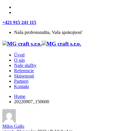
+421 915 241 115
Naša profesionalita, Vaša spokojnosť
Úvod
O nás
Naše služby
Referencie
Skúsenosti
Partneri
Kontakt
Home
20220907_150600
Milos Gallo