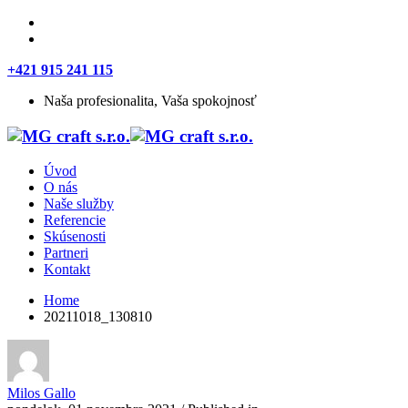
+421 915 241 115
Naša profesionalita, Vaša spokojnosť
Úvod
O nás
Naše služby
Referencie
Skúsenosti
Partneri
Kontakt
Home
20211018_130810
Milos Gallo