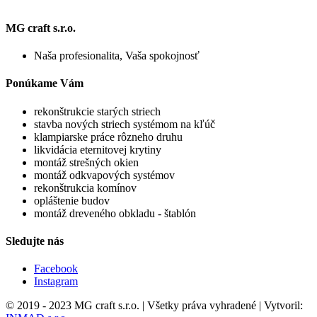
MG craft s.r.o.
Naša profesionalita, Vaša spokojnosť
Ponúkame Vám
rekonštrukcie starých striech
stavba nových striech systémom na kľúč
klampiarske práce rôzneho druhu
likvidácia eternitovej krytiny
montáž strešných okien
montáž odkvapových systémov
rekonštrukcia komínov
opláštenie budov
montáž dreveného obkladu - štablón
Sledujte nás
Facebook
Instagram
© 2019 - 2023 MG craft s.r.o. | Všetky práva vyhradené | Vytvoril: