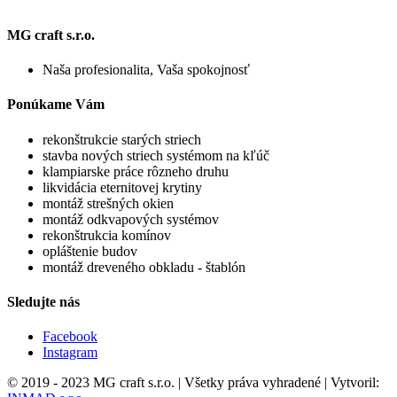
MG craft s.r.o.
Naša profesionalita, Vaša spokojnosť
Ponúkame Vám
rekonštrukcie starých striech
stavba nových striech systémom na kľúč
klampiarske práce rôzneho druhu
likvidácia eternitovej krytiny
montáž strešných okien
montáž odkvapových systémov
rekonštrukcia komínov
opláštenie budov
montáž dreveného obkladu - štablón
Sledujte nás
Facebook
Instagram
© 2019 - 2023 MG craft s.r.o. | Všetky práva vyhradené | Vytvoril: