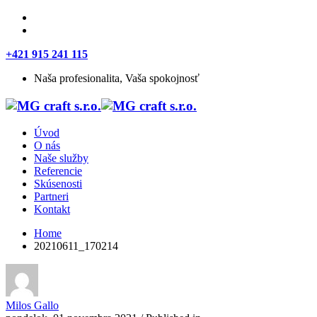
+421 915 241 115
Naša profesionalita, Vaša spokojnosť
Úvod
O nás
Naše služby
Referencie
Skúsenosti
Partneri
Kontakt
Home
20210611_170214
Milos Gallo