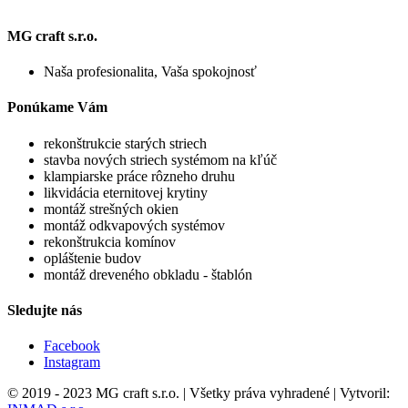
MG craft s.r.o.
Naša profesionalita, Vaša spokojnosť
Ponúkame Vám
rekonštrukcie starých striech
stavba nových striech systémom na kľúč
klampiarske práce rôzneho druhu
likvidácia eternitovej krytiny
montáž strešných okien
montáž odkvapových systémov
rekonštrukcia komínov
opláštenie budov
montáž dreveného obkladu - štablón
Sledujte nás
Facebook
Instagram
© 2019 - 2023 MG craft s.r.o. | Všetky práva vyhradené | Vytvoril: