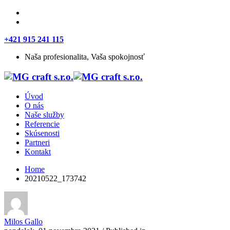
+421 915 241 115
Naša profesionalita, Vaša spokojnosť
Úvod
O nás
Naše služby
Referencie
Skúsenosti
Partneri
Kontakt
Home
20210522_173742
Milos Gallo