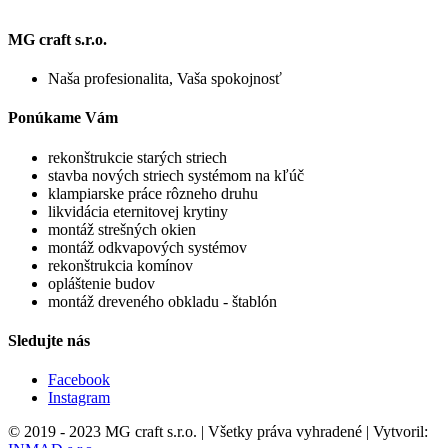
MG craft s.r.o.
Naša profesionalita, Vaša spokojnosť
Ponúkame Vám
rekonštrukcie starých striech
stavba nových striech systémom na kľúč
klampiarske práce rôzneho druhu
likvidácia eternitovej krytiny
montáž strešných okien
montáž odkvapových systémov
rekonštrukcia komínov
opláštenie budov
montáž dreveného obkladu - štablón
Sledujte nás
Facebook
Instagram
© 2019 - 2023 MG craft s.r.o. | Všetky práva vyhradené | Vytvoril: