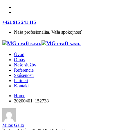
+421 915 241 115
Naša profesionalita, Vaša spokojnosť
Úvod
O nás
Naše služby
Referencie
Skúsenosti
Partneri
Kontakt
Home
20200401_152738
Milos Gallo