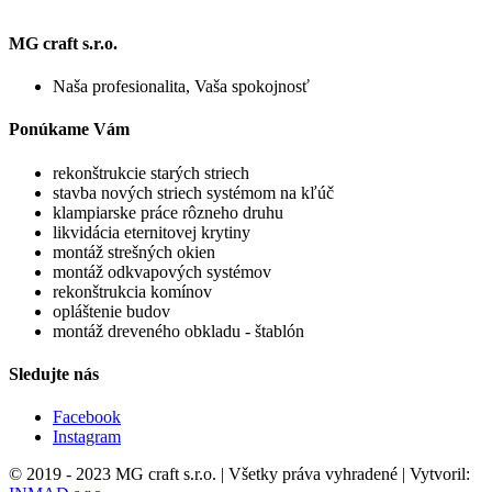
MG craft s.r.o.
Naša profesionalita, Vaša spokojnosť
Ponúkame Vám
rekonštrukcie starých striech
stavba nových striech systémom na kľúč
klampiarske práce rôzneho druhu
likvidácia eternitovej krytiny
montáž strešných okien
montáž odkvapových systémov
rekonštrukcia komínov
opláštenie budov
montáž dreveného obkladu - štablón
Sledujte nás
Facebook
Instagram
© 2019 - 2023 MG craft s.r.o. | Všetky práva vyhradené | Vytvoril: