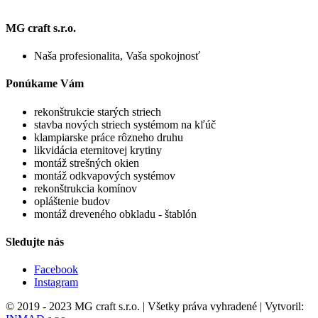
MG craft s.r.o.
Naša profesionalita, Vaša spokojnosť
Ponúkame Vám
rekonštrukcie starých striech
stavba nových striech systémom na kľúč
klampiarske práce rôzneho druhu
likvidácia eternitovej krytiny
montáž strešných okien
montáž odkvapových systémov
rekonštrukcia komínov
opláštenie budov
montáž dreveného obkladu - štablón
Sledujte nás
Facebook
Instagram
© 2019 - 2023 MG craft s.r.o. | Všetky práva vyhradené | Vytvoril: