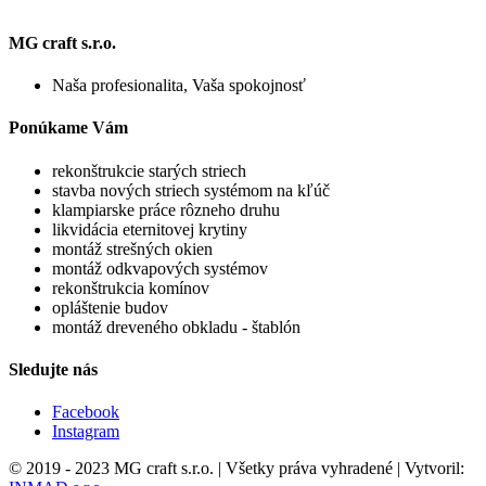
MG craft s.r.o.
Naša profesionalita, Vaša spokojnosť
Ponúkame Vám
rekonštrukcie starých striech
stavba nových striech systémom na kľúč
klampiarske práce rôzneho druhu
likvidácia eternitovej krytiny
montáž strešných okien
montáž odkvapových systémov
rekonštrukcia komínov
opláštenie budov
montáž dreveného obkladu - štablón
Sledujte nás
Facebook
Instagram
© 2019 - 2023 MG craft s.r.o. | Všetky práva vyhradené | Vytvoril: