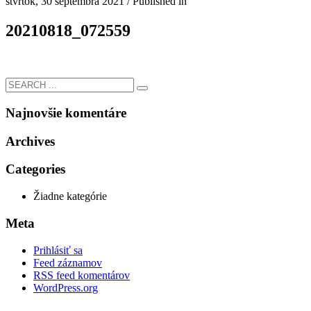
štvrtok, 30 septembra 2021
/
Published in
20210818_072559
Najnovšie komentáre
Archives
Categories
Žiadne kategórie
Meta
Prihlásiť sa
Feed záznamov
RSS feed komentárov
WordPress.org