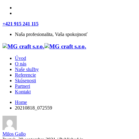
+421 915 241 115
Naša profesionalita, Vaša spokojnosť
Úvod
O nás
Naše služby
Referencie
Skúsenosti
Partneri
Kontakt
Home
20210818_072559
Milos Gallo