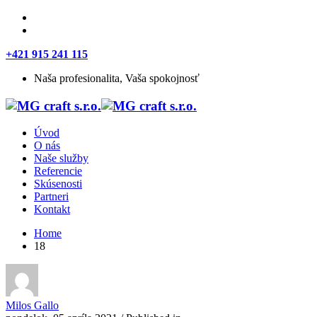
+421 915 241 115
Naša profesionalita, Vaša spokojnosť
Úvod
O nás
Naše služby
Referencie
Skúsenosti
Partneri
Kontakt
Home
18
Milos Gallo