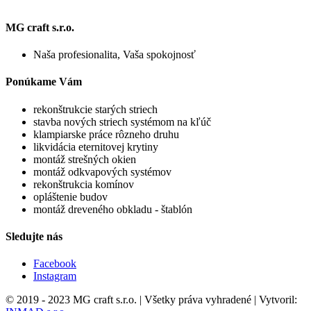
MG craft s.r.o.
Naša profesionalita, Vaša spokojnosť
Ponúkame Vám
rekonštrukcie starých striech
stavba nových striech systémom na kľúč
klampiarske práce rôzneho druhu
likvidácia eternitovej krytiny
montáž strešných okien
montáž odkvapových systémov
rekonštrukcia komínov
opláštenie budov
montáž dreveného obkladu - štablón
Sledujte nás
Facebook
Instagram
© 2019 - 2023 MG craft s.r.o. | Všetky práva vyhradené | Vytvoril: